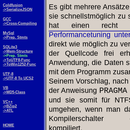
Coldfusion
Es gibt mehrere Ansätze
->SerializeJSON
sie schnellstmöglich zu 
GCC
->Cross-Compiling
hat einen recht u
MySql
Performancetuning unt
->Prep. Stmts
direkt wie möglich zu v
SQLite3
->Mem-Structure
der Quellcode frei erh
->Prep. Stmts
->ToUTF8-Func
Anwendung, die Daten str
->ToWin1252-Func
mit dem Programm zusa
UTF-8
->UTF-8 To UCS2
Seinem Vorschlag, nach 
VB
PRAGMA
der Anweisung
->MD5-Class
und sie somit für NTF
VC++
->BZip2
umgehen, wenn man da
->ATL
Kompilerschalter
HOME
kompiliert.